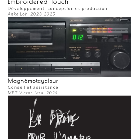
Embroidered Touch
Développement, conception et production
Anke Loh, 2023-2025
Magnémotcycleur
Conseil et assistance
MPT Victor Jara, 2024