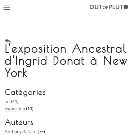
Toggle
navigation
L'exposition Ancestral
d'Ingrid Donat à New
York
Catégories
art
(41)
exposition
(13)
Auteurs
Anthony Baillard
(75)