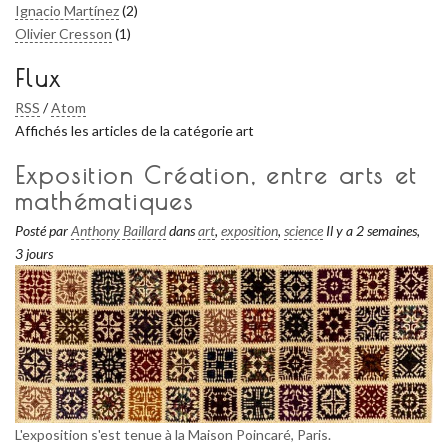
Ignacio Martínez
(2)
Olivier Cresson
(1)
Flux
RSS
/
Atom
Affichés les articles de la catégorie art
Exposition Création, entre arts et
mathématiques
Posté par
Anthony Baillard
dans
art
,
exposition
,
science
Il y a 2 semaines,
3 jours
L'exposition s'est tenue à la Maison Poincaré, Paris.