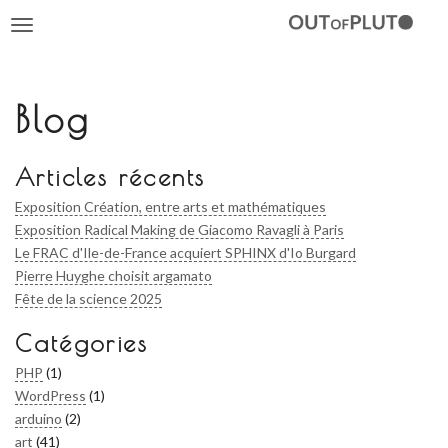
Toggle
navigation
Blog
Articles récents
Exposition Création, entre arts et mathématiques
Exposition Radical Making de Giacomo Ravagli à Paris
Le FRAC d'Ile-de-France acquiert SPHINX d'Io Burgard
Pierre Huyghe choisit argamato
Fête de la science 2025
Catégories
PHP
(1)
WordPress
(1)
arduino
(2)
art
(41)