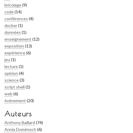
bricolage
(9)
code
(14)
conférences
(4)
docker
(1)
données
(1)
enseignement
(12)
exposition
(13)
expérience
(6)
jeu
(1)
lecture
(1)
opinion
(4)
science
(3)
script shell
(1)
web
(6)
événement
(20)
Auteurs
Anthony Baillard
(74)
Annia Domènech
(6)