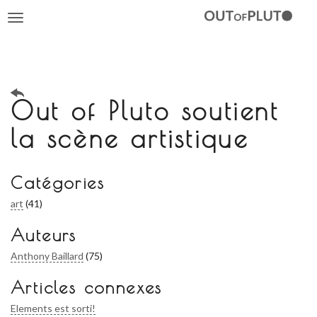
Toggle
navigation
Out of Pluto soutient
la scène artistique
Catégories
art
(41)
Auteurs
Anthony Baillard
(75)
Articles connexes
Elements est sorti!