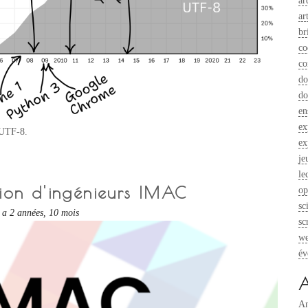
ar
ar
br
co
co
do
do
en
ex
'UTF-8.
ex
je
le
tion d'ingénieurs IMAC
op
sc
y a 2 années, 10 mois
sc
w
év
A
An