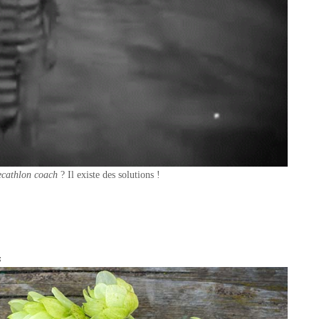
cathlon coach
? Il existe des solutions !
s