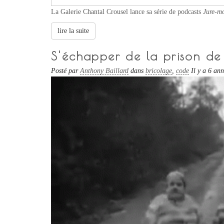
La Galerie Chantal Crousel lance sa série de podcasts
Jure-mo
lire la suite
S'échapper de la prison de
Posté par
Anthony Baillard
dans
bricolage
,
code
Il y a 6 an