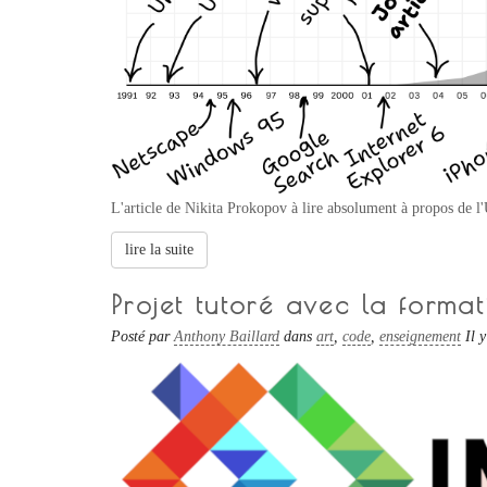
L'article de Nikita Prokopov à lire absolument à propos de l
lire la suite
Projet tutoré avec la forma
Posté par
Anthony Baillard
dans
art
,
code
,
enseignement
Il 