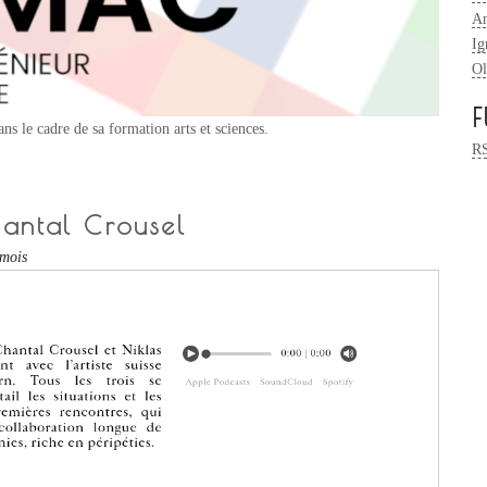
An
Ig
Ol
F
ns le cadre de sa formation arts et sciences.
R
hantal Crousel
 mois