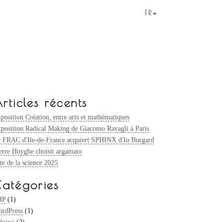
FR
rticles récents
position Création, entre arts et mathématiques
position Radical Making de Giacomo Ravagli à Paris
 FRAC d'Ile-de-France acquiert SPHINX d'Io Burgard
erre Huyghe choisit argamato
te de la science 2025
atégories
HP
(1)
rdPress
(1)