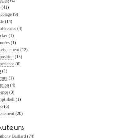
duino
(2)
t
(41)
icolage
(9)
de
(14)
nférences
(4)
cker
(1)
nnées
(1)
seignement
(12)
position
(13)
périence
(6)
u
(1)
cture
(1)
inion
(4)
ience
(3)
ript shell
(1)
eb
(6)
énement
(20)
uteurs
thony Baillard
(74)