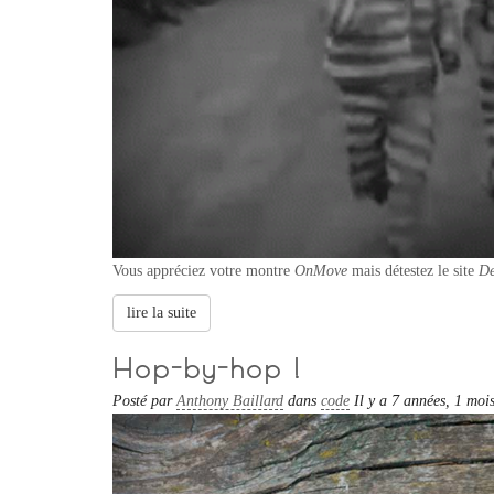
Vous appréciez votre montre
OnMove
mais détestez le site
De
lire la suite
Hop-by-hop !
Posté par
Anthony Baillard
dans
code
Il y a 7 années, 1 moi