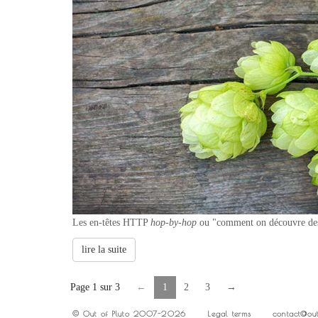
Les en-têtes HTTP
hop-by-hop
ou "comment on découvre des i
lire la suite
Page 1 sur 3
←
1
2
3
→
© Out of Pluto 2007-2026
Legal terms
contact@out