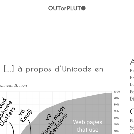
A
 [...] à propos d'Unicode en
Ex
Ex
Le
2 années, 10 mois
Pi
Fê
C
P
Wo