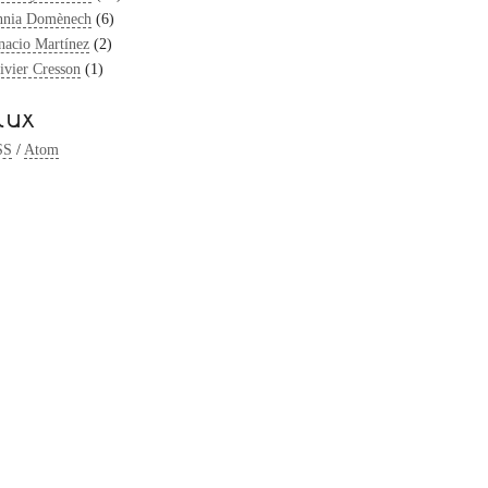
nia Domènech
(6)
nacio Martínez
(2)
ivier Cresson
(1)
lux
SS
/
Atom