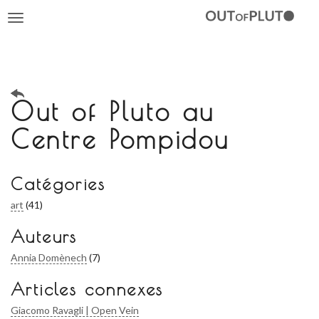
Toggle
navigation
Out of Pluto au
Centre Pompidou
Catégories
art
(41)
Auteurs
Annia Domènech
(7)
Articles connexes
Giacomo Ravagli | Open Vein