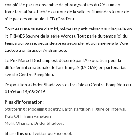
complétée par un ensemble de photographies du Césium en
transformation affichées autour de la salle et illuminées à tour de
rôle par des ampoules LED (Gradient).
Tout est une œuvre d’art ici, même un petit caisson sur laquelle on
lit TI(M)ES (œuvre de la série Words). Tout parle du temps ici, du
temps qui passe, seconde après seconde, et qui amènera la Voie
Lactée à embrasser Andromède.
Le Prix Marcel Duchamp est décerné par l’Association pour la
diffusion internationale de l’art français (l’ADIAF) en partenariat
avec le Centre Pompidou.
L’exposition « Under Shadows » est visible au Centre Pompidou du
01/06 au 15/08/2016.
Plus d’information :
Stuttering : Modelling poetry, Earth Partition, Figure of Interval,
Pulp Off, TransVariation
Melik Ohanian, Under Shadows
Share this on:
Twitter
ou
Facebook