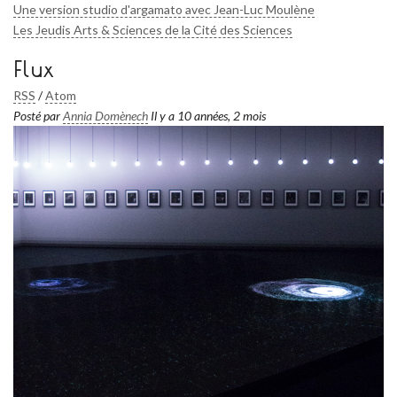
Une version studio d'argamato avec Jean-Luc Moulène
Les Jeudis Arts & Sciences de la Cité des Sciences
Flux
RSS
/
Atom
Posté par
Annia Domènech
Il y a 10 années, 2 mois