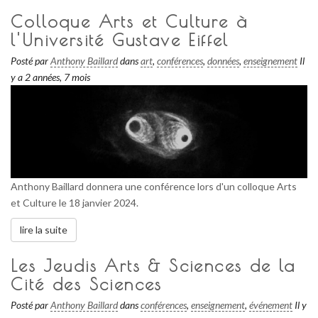
Colloque Arts et Culture à
l'Université Gustave Eiffel
Posté par
Anthony Baillard
dans
art
,
conférences
,
données
,
enseignement
Il
y a 2 années, 7 mois
Anthony Baillard donnera une conférence lors d'un colloque Arts
et Culture le 18 janvier 2024.
lire la suite
Les Jeudis Arts & Sciences de la
Cité des Sciences
Posté par
Anthony Baillard
dans
conférences
,
enseignement
,
événement
Il y