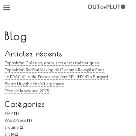
Toggle
navigation
Blog
Articles récents
Exposition Création, entre arts et mathématiques
Exposition Radical Making de Giacomo Ravagli à Paris
Le FRAC d'Ile-de-France acquiert SPHINX d'Io Burgard
Pierre Huyghe choisit argamato
Fête de la science 2025
Catégories
PHP
(1)
WordPress
(1)
arduino
(2)
art
(41)