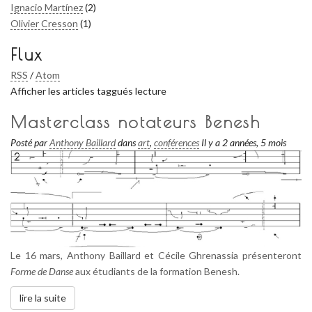
Ignacio Martínez
(2)
Olivier Cresson
(1)
Flux
RSS
/
Atom
Afficher les articles taggués lecture
Masterclass notateurs Benesh
Posté par
Anthony Baillard
dans
art
,
conférences
Il y a 2 années, 5 mois
Le 16 mars, Anthony Baillard et Cécile Ghrenassia présenteront
Forme de Danse
aux étudiants de la formation Benesh.
lire la suite