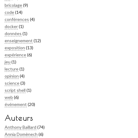
bricolage
(9)
code
(14)
conférences
(4)
docker
(1)
données
(1)
enseignement
(12)
exposition
(13)
expérience
(6)
jeu
(1)
lecture
(1)
opinion
(4)
science
(3)
script shell
(1)
web
(6)
événement
(20)
Auteurs
Anthony Baillard
(74)
Annia Domènech
(6)