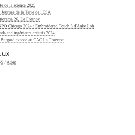
te de la science 2025
 Journée de la Terre de l'ESA
norama 26, Le Fresnoy
PO Chicago 2024 : Embroidered Touch 3 d'Anke Loh
ek-end ingénieurs créatifs 2024
 Burgard expose au CAC La Traverse
lux
SS
/
Atom