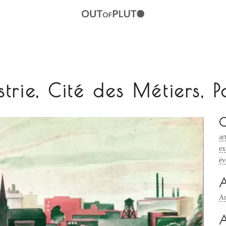
trie, Cité des Métiers, P
C
ar
ex
év
A
An
A