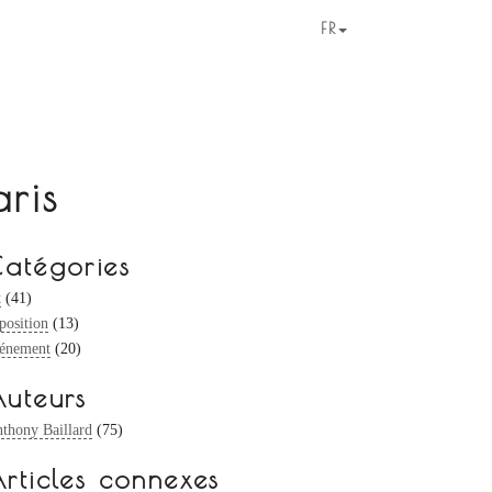
FR
aris
atégories
t
(41)
position
(13)
énement
(20)
uteurs
thony Baillard
(75)
rticles connexes