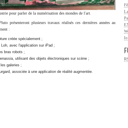
Fê
La
strie pour parler de la numérisation des mondes de l'art.
Pa
luto présenteront plusieurs travaux réalisés ces dernières années au
EX
mment :
We
Io
pture créée spécialement ;
e Loh, avec l'application sur iPad ;
F
es bras robots ;
nassia, utilisant des objets électroniques sur scène ;
R
les galeries ;
urgard, associée à une application de réalité augmentée.