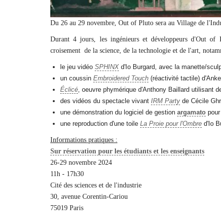
Du 26 au 29 novembre, Out of Pluto sera au Village de l'Indu
Durant 4 jours, les ingénieurs et développeurs d'Out of P
croisement de la science, de la technologie et de l'art, nota
le jeu vidéo
SPHINX
d'Io Burgard, avec la manette/scul
un coussin
Embroidered Touch
(réactivité tactile) d'Ank
Éclicé
, oeuvre phymérique d'Anthony Baillard utilisant d
des vidéos du spectacle vivant
IRM Party
de Cécile Ghre
une démonstration du logiciel de gestion
argamato
pour 
une reproduction d'une toile
La Proie pour l'Ombre
d'Io B
Informations pratiques :
Sur réservation pour les étudiants et les enseignants
26-29 novembre 2024
11h - 17h30
Cité des sciences et de l'industrie
30, avenue Corentin-Cariou
75019 Paris