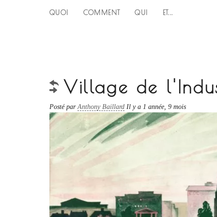
QUOI
COMMENT
QUI
ET...
Village de l'Indus
Posté par
Anthony Baillard
Il y a 1 année, 9 mois